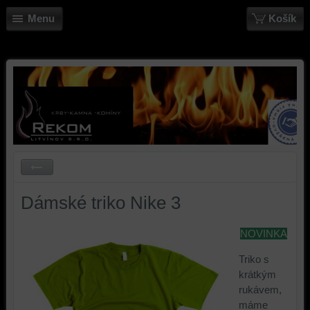
Menu
Košík
Dámské triko Nike 3
NOVINKA
Triko s
krátkým
rukávem,
máme