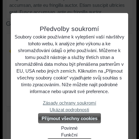
accumsan, ante eu fringilla auctor. Etiam suscipit ultricies
erat. Fusce accumsan, ante eu fringilla auctor.
Galerie
Předvolby soukromí
Soubory cookie používáme k vylepšení vaší návštěvy
tohoto webu, k analýze jeho výkonu a ke
shromažďování údajů o jeho používání. Můžeme k
tomu použít nástroje a služby třetích stran a
shromážděná data mohou být přenášena partnerům v
EU, USA nebo jiných zemích. Kliknutím na „Přijmout
všechny soubory cookie“ vyjadřujete svůj souhlas s
tímto zpracováním. Níže můžete najít podrobné
informace nebo upravit své preference.
Dámské triko Nike 3
Dámské triko Nike 3
Zásady ochrany soukromí
Ukázat podrobnosti
Přijmout všechny cookies
Povinné
Naše
Funkční