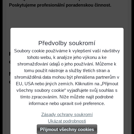
Poskytujeme profesionální poradenskou činnost.
Předvolby soukromí
Soubory cookie používáme k vylepšení vaší návštěvy
František Neubauer 776 184 401 -
tohoto webu, k analýze jeho výkonu a ke
certifikovaný revizní technik komínů ČR
shromažďování údajů o jeho používání. Můžeme k
tomu použít nástroje a služby třetích stran a
Michal Neubauer 602 487 496 -
shromážděná data mohou být přenášena partnerům v
certifikovaný člen cechu kamnářů ČR
EU, USA nebo jiných zemích. Kliknutím na „Přijmout
všechny soubory cookie“ vyjadřujete svůj souhlas s
tímto zpracováním. Níže můžete najít podrobné
informace nebo upravit své preference.
Zásady ochrany soukromí
Ukázat podrobnosti
Přijmout všechny cookies