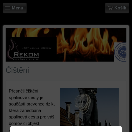
Menu
Košík
Čištění
Přesněji čištění
spalinové cesty je
součástí prevence rizik,
která zanedbaná
spalinová cesta pro váš
domov či objekt
znamená. Takovými