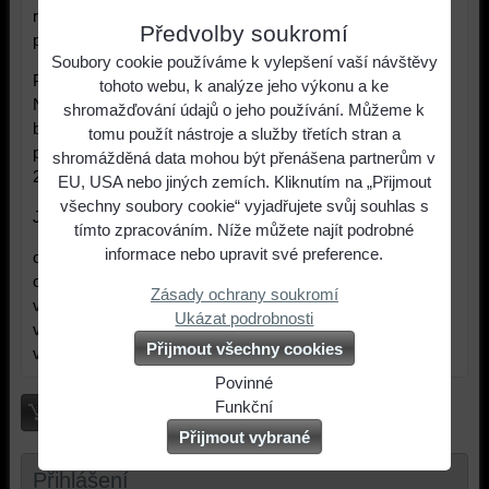
riziky jsou například
Předvolby soukromí
požár nebo otrava oxidem uhelnatým.
Soubory cookie používáme k vylepšení vaší návštěvy
Při provádění čištění spalinové cesty je třeba se řídit
tohoto webu, k analýze jeho výkonu a ke
Nařízením vlády č. 91/2010 Sb. o podmínkách požární
shromažďování údajů o jeho používání. Můžeme k
bezpečnosti při provozu komínů, kouřovodů a spotřebičů
tomu použít nástroje a služby třetích stran a
paliv (dále jen „Nařízení"), které nabylo účinnosti dne 1. 1.
shromážděná data mohou být přenášena partnerům v
2011.
EU, USA nebo jiných zemích. Kliknutím na „Přijmout
všechny soubory cookie“ vyjadřujete svůj souhlas s
Jak vyčistit komín?
tímto zpracováním. Níže můžete najít podrobné
informace nebo upravit své preference.
odstranění pevných usazenin ve spalinové cestě
odstranění nečistot na lapači jisker
Zásady ochrany soukromí
vybírání pevných nečistot nahromaděných v neúčinné
Ukázat podrobnosti
výšce komínového průduchu
Přijmout všechny cookies
vyčištění komínu a spalinové cesty od kondenzátů
Povinné
Naše
Funkční
Košík
webová
Můžeme
Přijmout vybrané
stránka
ukládat
Přihlášení
ukládá
data