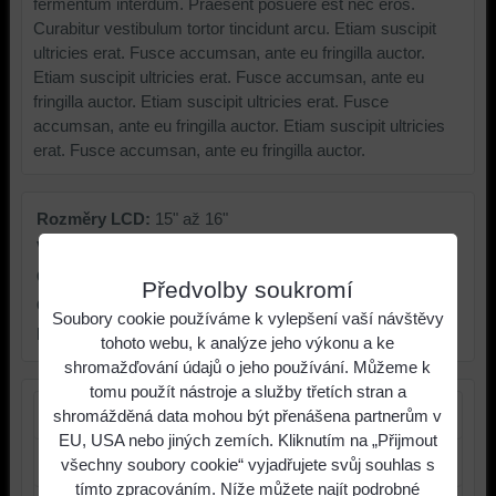
fermentum interdum. Praesent posuere est nec eros.
Curabitur vestibulum tortor tincidunt arcu. Etiam suscipit
ultricies erat. Fusce accumsan, ante eu fringilla auctor.
Etiam suscipit ultricies erat. Fusce accumsan, ante eu
fringilla auctor. Etiam suscipit ultricies erat. Fusce
accumsan, ante eu fringilla auctor. Etiam suscipit ultricies
erat. Fusce accumsan, ante eu fringilla auctor.
Rozměry LCD:
15" až 16"
VGA:
Integrated
CPU:
INTEL
Předvolby soukromí
OS:
Mac OS
Soubory cookie používáme k vylepšení vaší návštěvy
Hmotnost:
1,5-2
tohoto webu, k analýze jeho výkonu a ke
shromažďování údajů o jeho používání. Můžeme k
tomu použít nástroje a služby třetích stran a
Dotaz
shromážděná data mohou být přenášena partnerům v
EU, USA nebo jiných zemích. Kliknutím na „Přijmout
Má tento notebook Force Touch?
všechny soubory cookie“ vyjadřujete svůj souhlas s
tímto zpracováním. Níže můžete najít podrobné