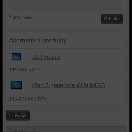
možné
poskytovat
identifikovat
doplňkové
*
(Povinné)
vaši
funkce,
Odeslat
relaci
které
a
zlepšují
dosáhnout
váš
Alternativní produkty
základní
zážitek
funkčnosti
z
Dell Vostro
platformy,
prohlížení,
zážitku
ukládat
z
některé
16335 Kč
s DPH
prohlížení
vaše
a
preference
iPad 3.generace WiFi 64GB
zabezpečení.
bez
uživatelského
19148,30 Kč
s DPH
účtu
nebo
bez
Košík
přihlášení,
používat